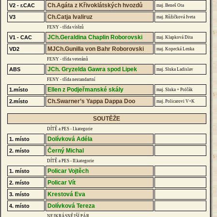
Ch.Agáta z Křivoklátských hvozdů
V2 - r.CAC
maj. Beneš Ota
Ch.Catja Ivaliruz
V3
maj. Růžičková Iveta
FENY - třída vítězů
JCh.Geraldina Chaplin Roborovski
V1 - CAC
maj. Klapková Dita
MJCh.Gunilla von Bahr Roborovski
VD2
maj. Kopecká Lenka
FENY - třída veteránů
JCh. Gryzelda Gawra spod Lipek
ABS
maj. Sluka Ladislav
FENY - třída nestandartní
Ellen z Podjeřmanské skály
1.místo
maj. Sluka + Polčák
Ch.Swarner’s Yappa Dappa Doo
2.místo
maj. Policarovi V+K
SOUTĚŽE
DÍTĚ a PES - I.kategorie
Dolívková Adéla
1. místo
Černý Michal
2. místo
DÍTĚ a PES - II.kategorie
Policar Vojtěch
1. místo
Policar Vít
2. místo
Krestová Eva
3. místo
Dolívková Tereza
4. místo
NEJKRÁSNĚJŠÍ PÁR