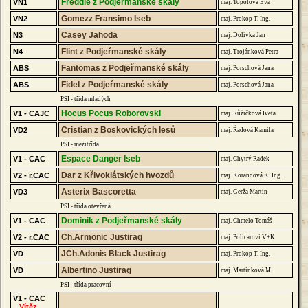
Freddie z Podjeřmanské skály
VN1
maj. Topolová Eva
Gomezz Fransimo Iseb
VN2
maj. Prokop T. Ing.
Casey Jahoda
N3
maj. Dolívka Jan
Flint z Podjeřmanské skály
N4
maj. Trojánková Petra
Fantomas z Podjeřmanské skály
ABS
maj. Porschová Jana
Fidel z Podjeřmanské skály
ABS
maj. Porschová Jana
PSI - třída mladých
Hocus Pocus Roborovski
V1 - CAJC
maj. Růžičková Iveta
Cristian z Boskovických lesů
VD2
maj. Řadová Kamila
PSI - mezitřída
Espace Danger Iseb
V1 - CAC
maj. Chytrý Radek
Dar z Křivoklátských hvozdů
V2 - r.CAC
maj. Korandová K. Ing.
Asterix Bascoretta
VD3
maj. Gerža Martin
PSI - třída otevřená
Dominik z Podjeřmanské skály
V1 - CAC
maj. Chmelo Tomáš
Ch.Armonic Justirag
V2 - r.CAC
maj. Policarovi V+K
JCh.Adonis Black Justirag
VD
maj. Prokop T. Ing.
Albertino Justirag
VD
maj. Martinková M.
PSI - třída pracovní
V1 - CAC
Vítěz