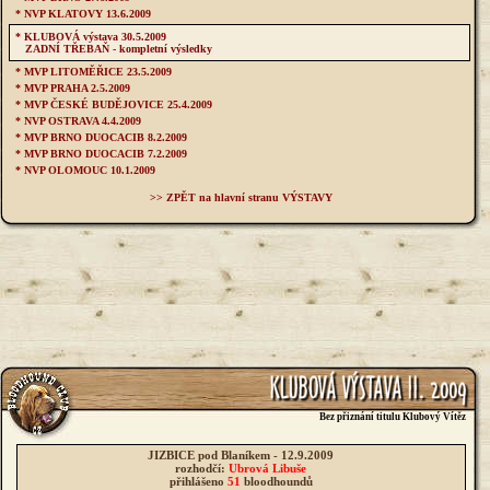
* NVP KLATOVY 13.6.2009
* KLUBOVÁ výstava 30.5.2009
ZADNÍ TŘEBAŇ - kompletní výsledky
* MVP LITOMĚŘICE 23.5.2009
* MVP PRAHA 2.5.2009
* MVP ČESKÉ BUDĚJOVICE 25.4.2009
* NVP OSTRAVA 4.4.2009
* MVP BRNO DUOCACIB 8.2.2009
* MVP BRNO DUOCACIB 7.2.2009
* NVP OLOMOUC 10.1.2009
>> ZPĚT na hlavní stranu VÝSTAVY
Bez přiznání titulu Klubový Vítěz
JIZBICE pod Blaníkem - 12.9.2009
rozhodčí:
Ubrová Libuše
přihlášeno
51
bloodhoundů