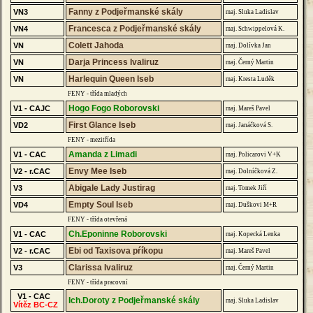
Fanny z Podjeřmanské skály
VN3
maj. Sluka Ladislav
Francesca z Podjeřmanské skály
VN4
maj. Schwippelová K.
Colett Jahoda
VN
maj. Dolívka Jan
Darja Princess Ivaliruz
VN
maj. Černý Martin
Harlequin Queen Iseb
VN
maj. Kresta Luděk
FENY - třída mladých
Hogo Fogo Roborovski
V1 - CAJC
maj. Mareš Pavel
First Glance Iseb
VD2
maj. Janáčková S.
FENY - mezitřída
Amanda z Limadi
V1 - CAC
maj. Policarovi V+K
Envy Mee Iseb
V2 - r.CAC
maj. Dolníčková Z.
Abigale Lady Justirag
V3
maj. Tomek Jiří
Empty Soul Iseb
VD4
maj. Duškovi M+R
FENY - třída otevřená
Ch.Eponinne Roborovski
V1 - CAC
maj. Kopecká Lenka
Ebi od Taxisova pŕíkopu
V2 - r.CAC
maj. Mareš Pavel
Clarissa Ivaliruz
V3
maj. Černý Martin
FENY - třída pracovní
V1 - CAC
Ich.Doroty z Podjeřmanské skály
maj. Sluka Ladislav
Vítěz BC-CZ