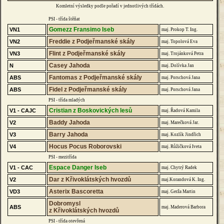
Komletní výsledky podle pořadí v jednotlivých třídách.
PSI - třída štěňat
Gomezz Fransimo Iseb
VN1
maj. Prokop T. Ing.
Freddie z Podjeřmanské skály
VN2
maj. Topolová Eva
Flint z Podjeřmanské skály
VN3
maj. Trojánková Petra
Casey Jahoda
N
maj. Dolívka Jan
Fantomas z Podjeřmanské skály
ABS
maj. Porschová Jana
Fidel z Podjeřmanské skály
ABS
maj. Porschová Jana
PSI - třída mladých
Cristian z Boskovických lesů
V1 - CAJC
maj. Řadová Kamila
Baddy Jahoda
V2
maj. Marečková Jar.
Barry Jahoda
V3
maj. Kozlík Jindřich
Hocus Pocus Roborovski
V4
maj. Růžičková Iveta
PSI - mezitřída
Espace Danger Iseb
V1 - CAC
maj. Chytrý Radek
Dar z Křivoklátských hvozdů
V2
maj.Korandová K. Ing.
Asterix Bascoretta
VD3
maj. Gerža Martin
Dobromysl
ABS
maj. Maderová Barbora
z Křivoklátských hvozdů
PSI - třída otevřená