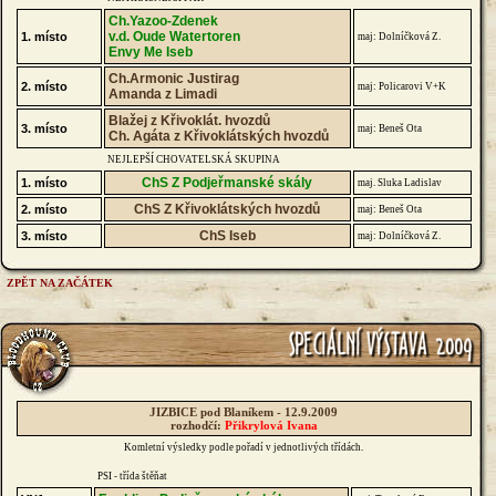
Ch.Yazoo-Zdenek
v.d. Oude Watertoren
1. místo
maj: Dolníčková Z.
Envy Me Iseb
Ch.Armonic Justirag
2. místo
maj: Policarovi V+K
Amanda z Limadi
Blažej z Křivoklát. hvozdů
3. místo
maj: Beneš Ota
Ch. Agáta z Křivoklátských hvozdů
NEJLEPŠÍ CHOVATELSKÁ SKUPINA
ChS Z Podjeřmanské skály
1. místo
maj. Sluka Ladislav
ChS Z Křivoklátských hvozdů
2. místo
maj: Beneš Ota
ChS Iseb
3. místo
maj: Dolníčková Z.
ZPĚT NA ZAČÁTEK
JIZBICE pod Blaníkem - 12.9.2009
rozhodčí:
Přikrylová Ivana
Komletní výsledky podle pořadí v jednotlivých třídách.
PSI - třída štěňat