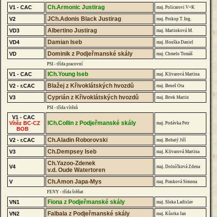
Ch.Armonic Justirag
V1 - CAC
maj. Policarovi V+K
JCh.Adonis Black Justirag
V2
maj. Prokop T. Ing.
Albertino Justirag
VD3
maj. Martinková M.
Damian Iseb
VD4
maj. Houška Daniel
Dominik z Podjeřmanské skály
VD
maj. Chmelo Tomáš
PSI - třída pracovní
ICh.Young Iseb
V1 - CAC
maj. Klivarová Martina
Blažej z Křivoklátských hvozdů
V2 - r.CAC
maj. Beneš Ota
Cyprián z Křivoklátských hvozdů
V3
maj. Brtek Martin
PSI - třída vítězů
V1 - CAC
ICh.Collin z Podjeřmanské skály
Vítěz BC-CZ
maj. Podávka Petr
BOB
Ch.Aladin Roborovski
V2 - r.CAC
maj. Bohatý Jiří
Ch.Dempsey Iseb
V3
maj. Klivarová Martina
Ch.Yazoo-Zdenek
V4
maj. Dolníčková Zdena
v.d. Oude Watertoren
Ch.Amon Japa-Mys
V
maj. Prasková Simona
FENY - třída štěňat
Fiona z Podjeřmanské skály
VN1
maj. Sluka Ladislav
Falbala z Podjeřmanské skály
VN2
maj. Kůstka Jan